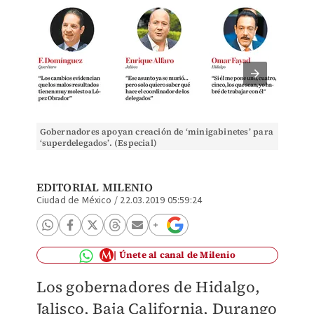
Gobernadores apoyan creación de ‘minigabinetes’ para
Goberna
‘superdelegados’. (Especial)
‘superd
EDITORIAL MILENIO
Ciudad de México
/
22.03.2019 05:59:24
Únete al canal de Milenio
Los gobernadores de Hidalgo,
Jalisco, Baja California, Durango