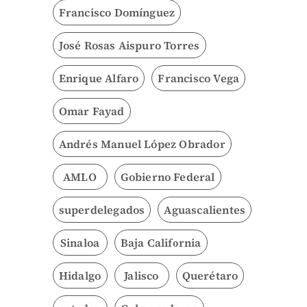
Francisco Domínguez
José Rosas Aispuro Torres
Enrique Alfaro
Francisco Vega
Omar Fayad
Andrés Manuel López Obrador
AMLO
Gobierno Federal
superdelegados
Aguascalientes
Sinaloa
Baja California
Hidalgo
Jalisco
Querétaro