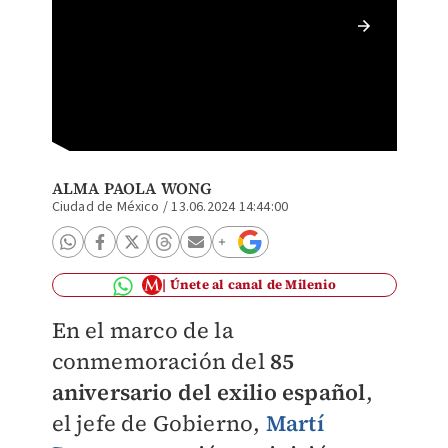
Gobiern
español
ALMA PAOLA WONG
Ciudad de México
/
13.06.2024 14:44:00
Únete al canal de Milenio
En el marco de la
conmemoración del
85
aniversario del exilio español
,
el jefe de Gobierno,
Martí