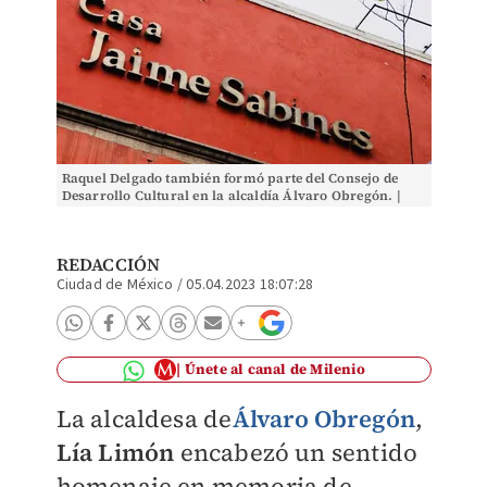
Raquel Delgado también formó parte del Consejo de
Desarrollo Cultural en la alcaldía Álvaro Obregón. |
Especial
REDACCIÓN
Ciudad de México
/
05.04.2023 18:07:28
Únete al canal de Milenio
La alcaldesa de
Álvaro Obregón
,
Lía Limón
encabezó un sentido
homenaje en memoria de