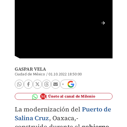
El mand
modern
GASPAR VELA
Ciudad de México
/
01.10.2022 18:50:00
Únete al canal de Milenio
La modernización del
Puerto de
Salina Cruz
, Oaxaca,-
construido durante el
gobierno