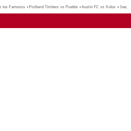
e los Famosos
Portland Timbers vs Puebla
Austin FC vs Xolos
Juego