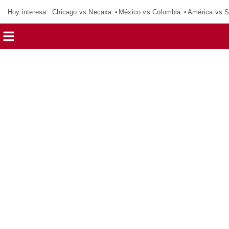
Hoy interesa:
Chicago vs Necaxa
México vs Colombia
América vs S