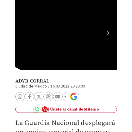
Se info
portará
(Especi
ADYR CORRAL
Ciudad de México
/
16.08.2022 20:29:00
Únete al canal de Milenio
La Guardia Nacional desplegará
un equipo especial de agentes