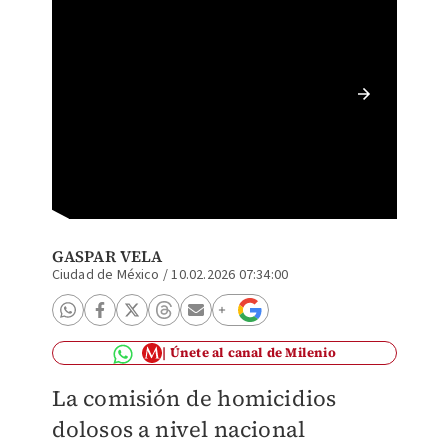
Marcela
Sistema
Quinta
GASPAR VELA
Ciudad de México
/
10.02.2026 07:34:00
Únete al canal de Milenio
La comisión de homicidios
dolosos a nivel nacional