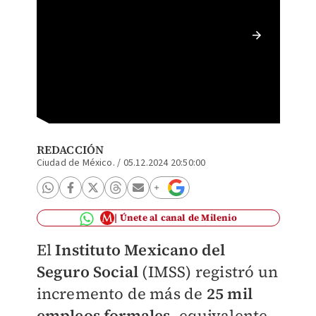
IMSS re
Especia
REDACCIÓN
Ciudad de México.
/
05.12.2024 20:50:00
Únete al canal de Milenio
El
Instituto Mexicano del
Seguro Social
(IMSS) registró un
incremento de más de
25 mil
empleos formales
, equivalente