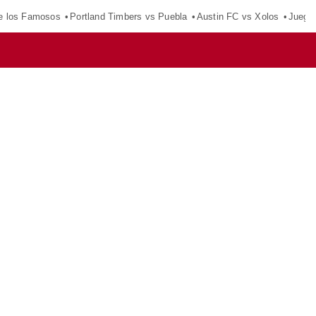
e los Famosos
Portland Timbers vs Puebla
Austin FC vs Xolos
Juego