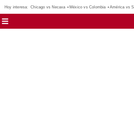
Hoy interesa:
Chicago vs Necaxa
México vs Colombia
América vs S