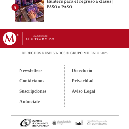
Hunters para el regreso a clases |
PASO a PASO
DERECHOS RESERVADOS © GRUPO MILENIO 2026
Newsletters
Directorio
Contáctanos
Privacidad
Suscripciones
Aviso Legal
Anúnciate