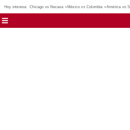
Hoy interesa:
Chicago vs Necaxa
México vs Colombia
América vs S