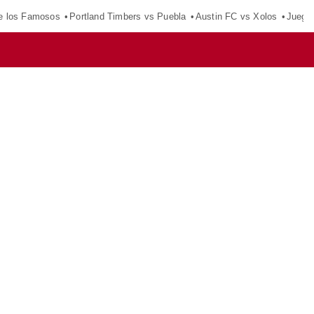
e los Famosos
Portland Timbers vs Puebla
Austin FC vs Xolos
Juego