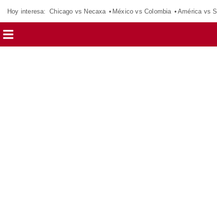
Hoy interesa:
Chicago vs Necaxa
México vs Colombia
América vs S