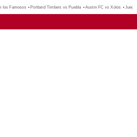
e los Famosos
Portland Timbers vs Puebla
Austin FC vs Xolos
Juego