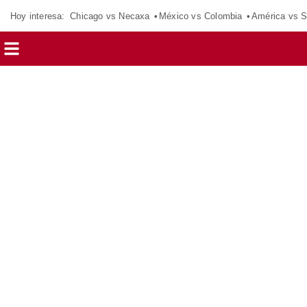
Hoy interesa:
Chicago vs Necaxa
México vs Colombia
América vs S