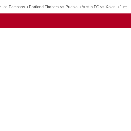
e los Famosos
Portland Timbers vs Puebla
Austin FC vs Xolos
Juego