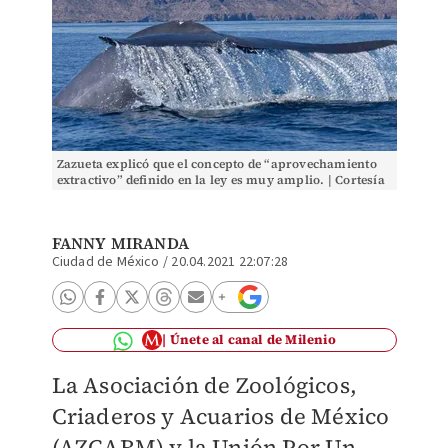
Zazueta explicó que el concepto de “aprovechamiento
extractivo” definido en la ley es muy amplio. | Cortesía
FANNY MIRANDA
Ciudad de México
/
20.04.2021 22:07:28
Únete al canal de Milenio
La Asociación de Zoológicos,
Criaderos y Acuarios de México
(AZCARM) y la Unión Por Un