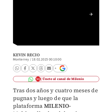
Javier 
Roberto
KEVIN RECIO
Monterrey
/
18.02.2025 00:10:00
Únete al canal de Milenio
Tras dos años y cuatro meses de
pugnas y luego de que la
plataforma
MILENIO
-