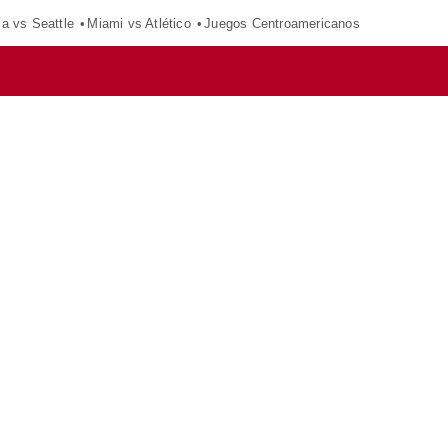
ca vs Seattle
Miami vs Atlético
Juegos Centroamericanos