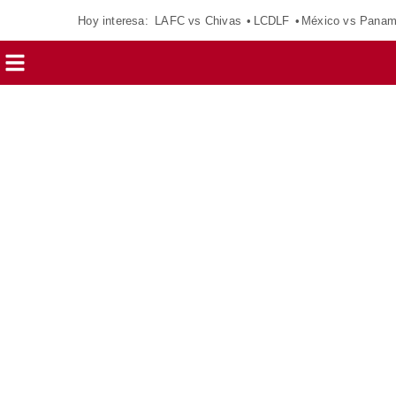
Hoy interesa:
LAFC vs Chivas
LCDLF
México vs Pana