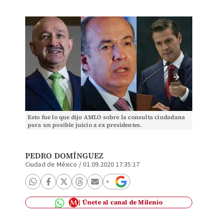
Esto fue lo que dijo AMLO sobre la consulta ciudadana
El Pres
para un posible juicio a ex presidentes.
Palacio
PEDRO DOMÍNGUEZ
Ciudad de México
/
01.09.2020 17:35:17
Únete al canal de Milenio