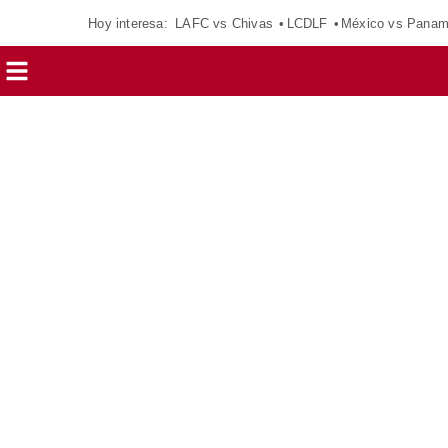
Hoy interesa:
LAFC vs Chivas
LCDLF
México vs Pana