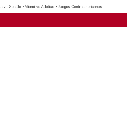
ca vs Seattle
Miami vs Atlético
Juegos Centroamericanos