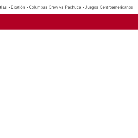
tlas
Exatlón
Columbus Crew vs Pachuca
Juegos Centroamericanos