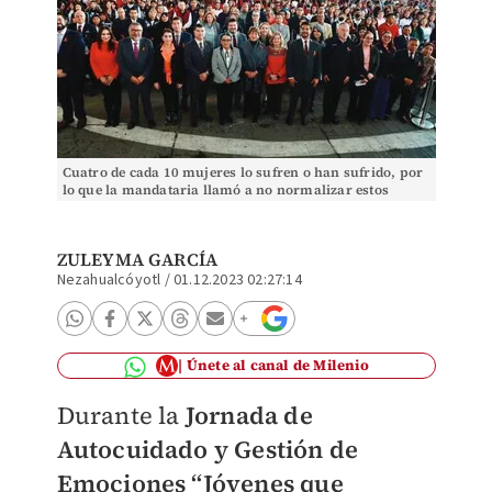
Cuatro de cada 10 mujeres lo sufren o han sufrido, por
lo que la mandataria llamó a no normalizar estos
actos. Especial
ZULEYMA GARCÍA
Nezahualcóyotl
/
01.12.2023 02:27:14
Únete al canal de Milenio
Durante la
Jornada de
Autocuidado y Gestión de
Emociones “Jóvenes que