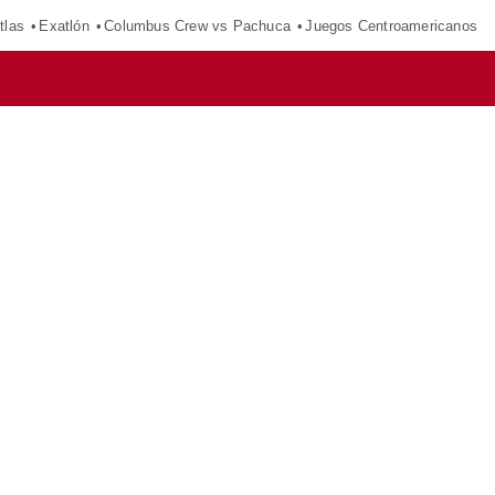
tlas
Exatlón
Columbus Crew vs Pachuca
Juegos Centroamericanos