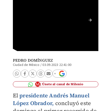
El Tren
López O
PEDRO DOMÍNGUEZ
Ciudad de México
/
03.09.2023 22:41:00
Únete al canal de Milenio
El
presidente Andrés Manuel
López Obrador,
concluyó este
domingo el primer recorrido de