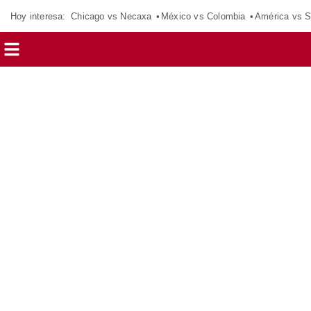
Hoy interesa:
Chicago vs Necaxa
México vs Colombia
América vs S