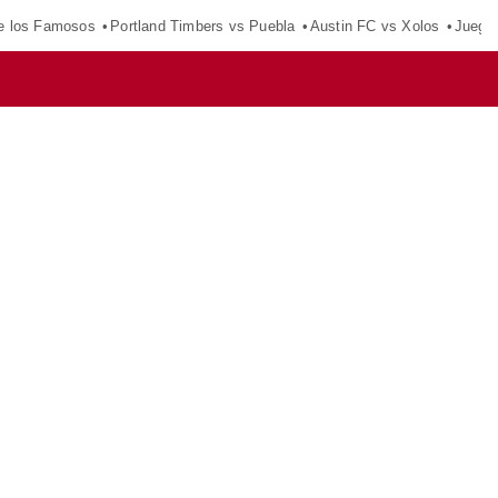
e los Famosos
Portland Timbers vs Puebla
Austin FC vs Xolos
Juego