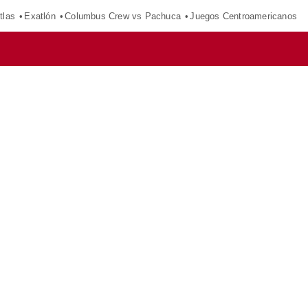
tlas
Exatlón
Columbus Crew vs Pachuca
Juegos Centroamericanos