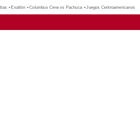
tlas
Exatlón
Columbus Crew vs Pachuca
Juegos Centroamericanos