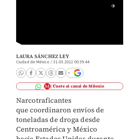
Joaquín
(Especi
LAURA SÁNCHEZ LEY
Ciudad de México
/
31.03.2022 00:39:44
Únete al canal de Milenio
Narcotraficantes
que
coordinaron envíos
de
toneladas de droga
desde
Centroamérica
y México
hacia
Estados Unidos durante