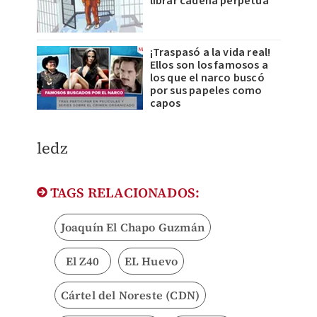
librar cadena perpetua
¡Traspasó a la vida real!
Ellos son los famosos a
los que el narco buscó
por sus papeles como
capos
ledz
TAGS RELACIONADOS:
Joaquín El Chapo Guzmán
El Z40
EL Huevo
Cártel del Noreste (CDN)