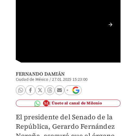
El legi
compor
FERNANDO DAMIÁN
Ciudad de México
/
27.01.2025 15:23:00
Únete al canal de Milenio
El presidente del Senado de la
República, Gerardo Fernández
Noroña, aseguró que el órgano