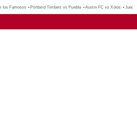
e los Famosos
Portland Timbers vs Puebla
Austin FC vs Xolos
Juego