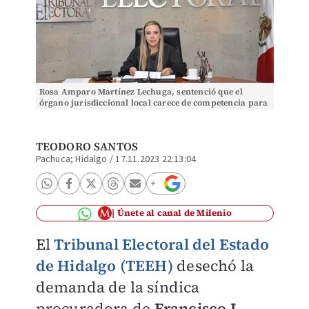
Rosa Amparo Martínez Lechuga, sentenció que el
órgano jurisdiccional local carece de competencia para
conocer y resolver estas pretensiones (Cortesía)
TEODORO SANTOS
Pachuca; Hidalgo
/
17.11.2023 22:13:04
Únete al canal de Milenio
El
Tribunal Electoral del Estado
de Hidalgo (TEEH)
desechó la
demanda de la síndica
procuradora de
Francisco I.