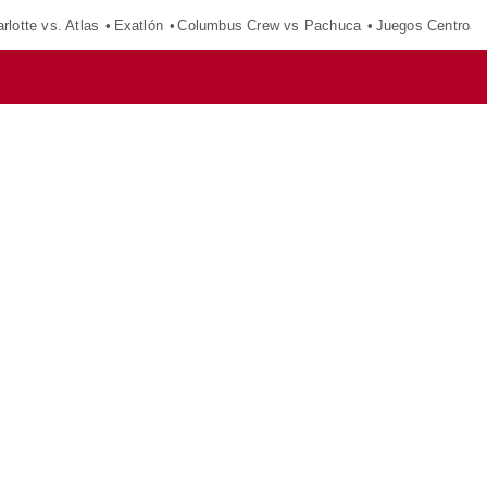
rlotte vs. Atlas
Exatlón
Columbus Crew vs Pachuca
Juegos Centroam