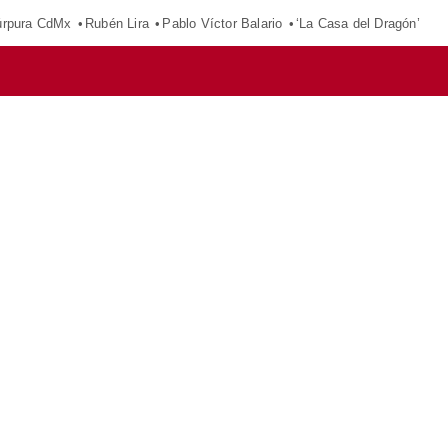
púrpura CdMx
Rubén Lira
Pablo Víctor Balario
‘La Casa del Dragón’