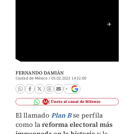
Eleccio
FERNANDO DAMIÁN
Ciudad de México
/
05.02.2023 14:32:00
Únete al canal de Milenio
El llamado
Plan B
se perfila
como la
reforma electoral más
impugnada en la historia
y la