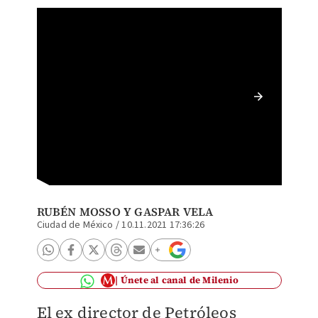
Lozoya 
Agronit
RUBÉN MOSSO
Y
GASPAR VELA
Ciudad de México
/
10.11.2021 17:36:26
Únete al canal de Milenio
El ex director de Petróleos