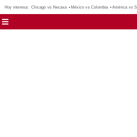
Hoy interesa:
Chicago vs Necaxa
México vs Colombia
América vs S