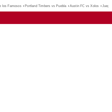
e los Famosos
Portland Timbers vs Puebla
Austin FC vs Xolos
Juego