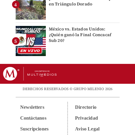
en Triángulo Dorado
México vs. Estados Unidos:
¿Quién ganó la Final Concacaf
Sub 20?
DERECHOS RESERVADOS © GRUPO MILENIO 2026
Newsletters
Directorio
Contáctanos
Privacidad
Suscripciones
Aviso Legal