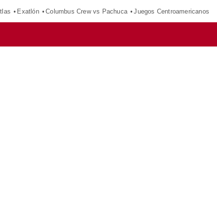
tlas
Exatlón
Columbus Crew vs Pachuca
Juegos Centroamericanos