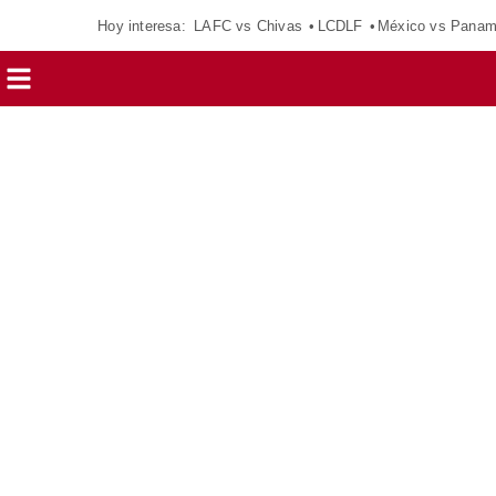
Hoy interesa:
LAFC vs Chivas
LCDLF
México vs Pana