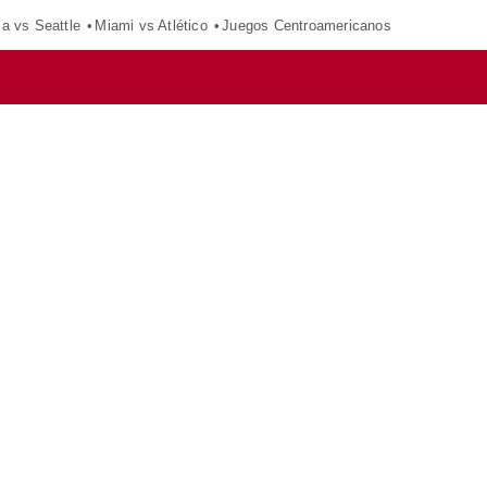
ca vs Seattle
Miami vs Atlético
Juegos Centroamericanos