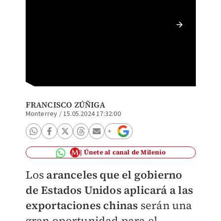
Samuel 
Estados
FRANCISCO ZÚÑIGA
Monterrey
/
15.05.2024 17:32:00
Únete al canal de Milenio
Los
aranceles que el gobierno
de Estados Unidos aplicará a las
exportaciones chinas
serán una
gran oportunidad para el