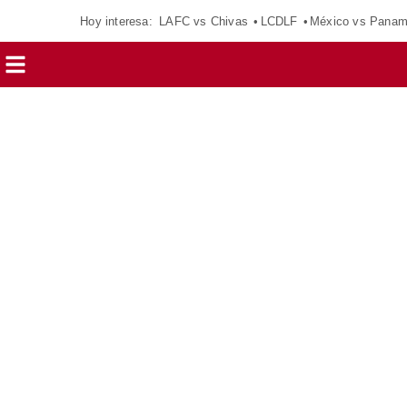
Hoy interesa:
LAFC vs Chivas
LCDLF
México vs Pana