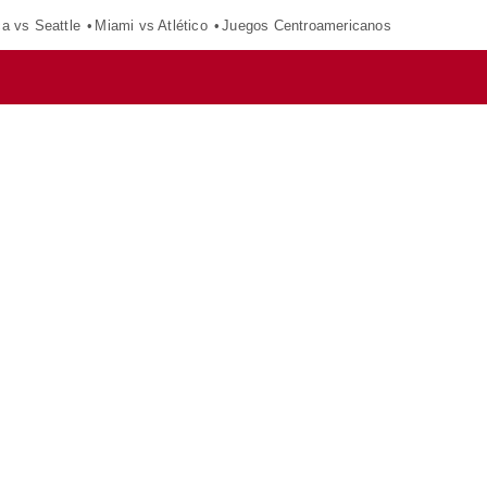
ca vs Seattle
Miami vs Atlético
Juegos Centroamericanos