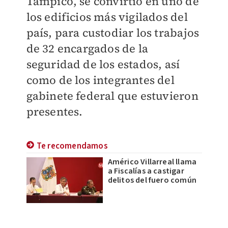
Tampico, se convirtió en uno de
los edificios más vigilados del
país, para custodiar los trabajos
de 32
encargados de la
seguridad de los estados, así
como de los integrantes del
gabinete federal que estuvieron
presentes.
Te recomendamos
Américo Villarreal llama
a Fiscalías a castigar
delitos del fuero común