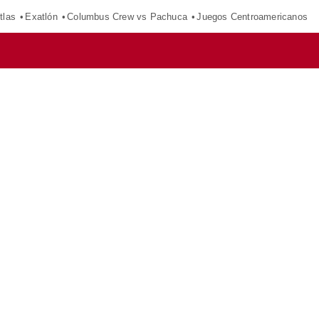
tlas
Exatlón
Columbus Crew vs Pachuca
Juegos Centroamericanos