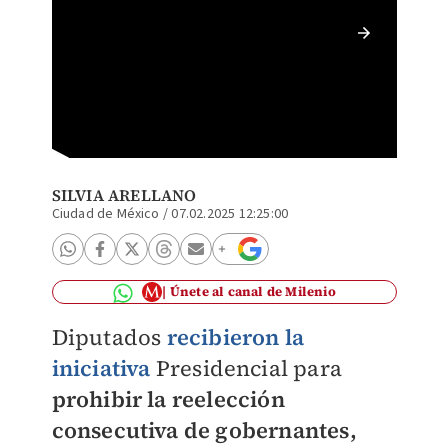
La inic
persona
de su c
SILVIA ARELLANO
Ciudad de México
/
07.02.2025 12:25:00
Únete al canal de Milenio
Diputados
recibieron la
iniciativa
Presidencial para
prohibir la reelección
consecutiva de gobernantes,