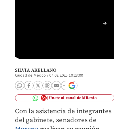
Senado 
SILVIA ARELLANO
Ciudad de México
/
04.02.2025 10:23:00
Únete al canal de Milenio
Con la asistencia de integrantes
del gabinete, senadores de
Morena
realizan su reunión