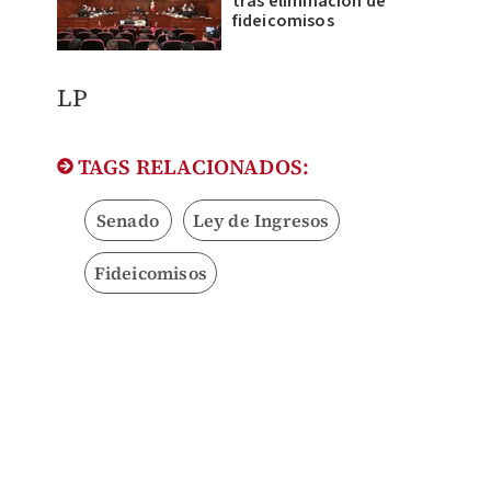
tras eliminación de
fideicomisos
LP
TAGS RELACIONADOS:
Senado
Ley de Ingresos
Fideicomisos