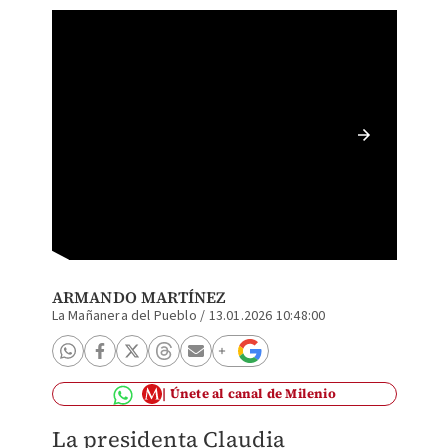
Claudia
para es
ARMANDO MARTÍNEZ
La Mañanera del Pueblo
/
13.01.2026 10:48:00
Únete al canal de Milenio
La presidenta Claudia