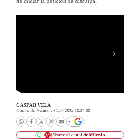
de iniciar la petición de disculpa.
Claudia
ministr
GASPAR VELA
Ciudad de México
/
31.10.2025 10:34:00
Únete al canal de Milenio