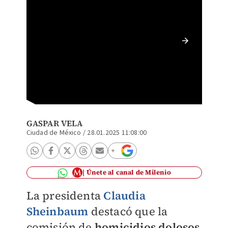
Claudia
homicid
GASPAR VELA
Ciudad de México
/
28.01.2025 11:08:00
Únete al canal de Milenio
La presidenta
Claudia
Sheinbaum
destacó que la
comisión de
homicidios dolosos