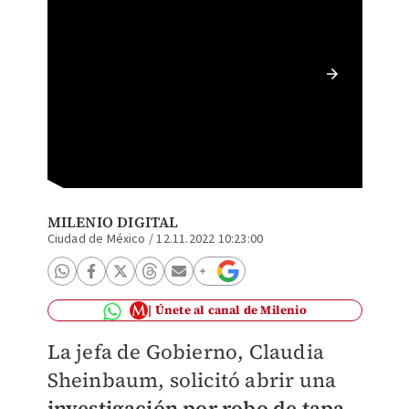
Sheinba
Esmeral
MILENIO DIGITAL
Ciudad de México
/
12.11.2022 10:23:00
Únete al canal de Milenio
La jefa de Gobierno, Claudia
Sheinbaum, solicitó abrir una
investigación por robo de
tapa