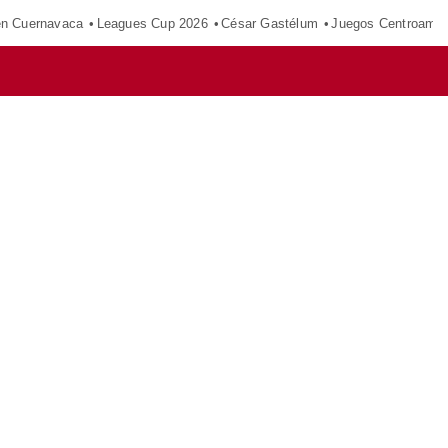
en Cuernavaca
Leagues Cup 2026
César Gastélum
Juegos Centroamer