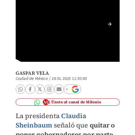
Sheinba
gobiern
GASPAR VELA
Ciudad de México
/
28.01.2025 11:30:00
Únete al canal de Milenio
La presidenta
Claudia
Sheinbaum
señaló que
quitar o
poner gobernadores por parte