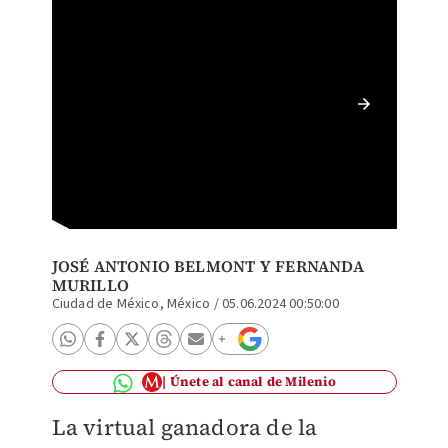
En rede
funcion
durante
JOSÉ ANTONIO BELMONT Y
FERNANDA
MURILLO
Ciudad de México, México
/
05.06.2024 00:50:00
Únete al canal de Milenio
La virtual ganadora de la