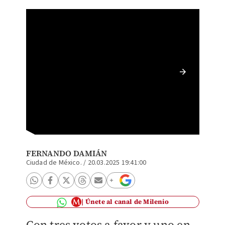
Cuauhté
de tent
Margar
FERNANDO DAMIÁN
Ciudad de México.
/
20.03.2025 19:41:00
Únete al canal de Milenio
Con tres votos a favor y uno en