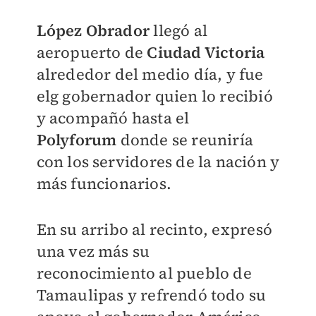
López Obrador
llegó al
aero
puerto de
Ciudad Victoria
al
rededor del medio día, y fue
el
g gobernador quien lo recibió
y
acompañó hasta el
Polyforum
donde se reuniría
con los servi
dores de la nación y
más funcio
narios.
En su arribo al recinto, expre
só
una vez más su
reconocimiento al pueblo de
Tamaulipas y re
frendó todo su