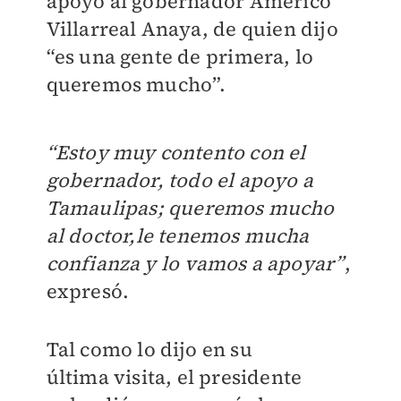
apoyo al goberna
dor Américo
Villarreal Anaya, de
quien dijo
“es una gente de pri
mera, lo
queremos mucho”.
“Estoy muy contento con el
go
bernador, todo el apoyo a
Tamau
lipas; queremos mucho
al doctor,
le tenemos mucha
confianza y lo
vamos a apoyar”
,
expresó.
Tal como lo dijo en su
última
visita, el presidente