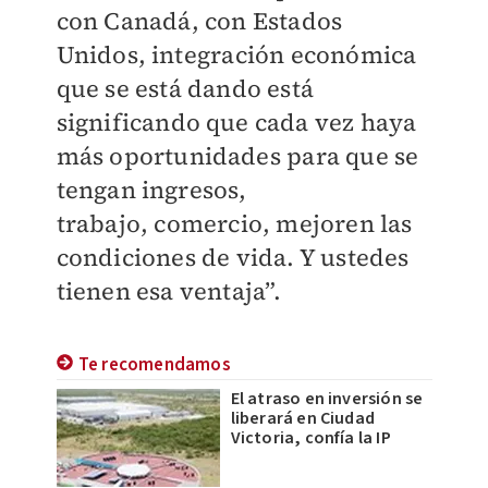
con
Canadá, con Estados
Unidos, int
egración económica
que se
está dando está
significando que cada vez haya
más oportunidades pa
ra que se
tengan ingresos,
trabajo,
comercio, mejoren las
condicion
es de vida. Y ustedes
tienen esa
ventaja”.
Te recomendamos
El atraso en inversión se
liberará en Ciudad
Victoria, confía la IP