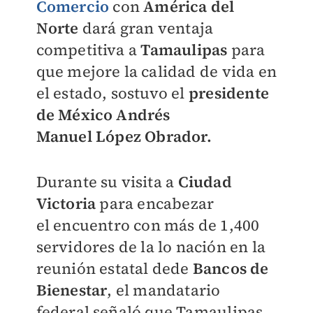
Comercio
con
América del
Norte
dará gran v
entaja
competitiva a
Tamaulip
as
para
que mejore la calidad de
vida en
el estado, sostuvo el
presid
ente
de México Andrés
Manuel
López Obrador.
Durante su visita a
Ciudad
Vict
oria
para encabezar
el
encuentro con más de 1,400
servidores
de la lo nación en la
reunión
estatal dede
Bancos de
Bienestar
, el mand
atario
federal señaló que Tam
aulipas