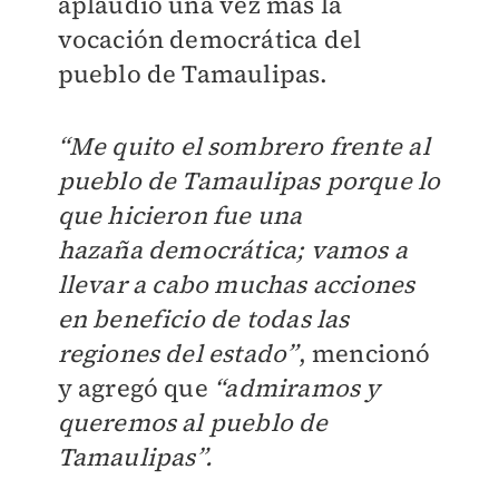
aplaudió una
vez más la
vocación democrática
del
pueblo de Tamaulipas.
“Me quito el sombrero frente
al
pueblo de Tamaulipas porque
lo
que hicieron fue una
hazaña
democrática; vamos a
llevar a ca
bo muchas acciones
en beneficio
de todas las
regiones del estado”
,
mencionó
y agregó que
“admira
mos y
queremos al pueblo de
Ta
maulipas”.