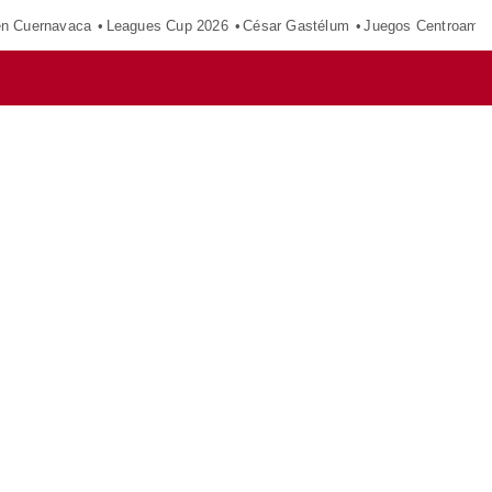
en Cuernavaca
Leagues Cup 2026
César Gastélum
Juegos Centroamer