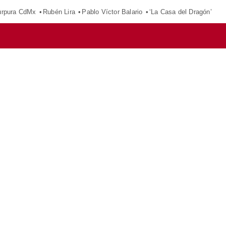
púrpura CdMx
Rubén Lira
Pablo Víctor Balario
‘La Casa del Dragón’